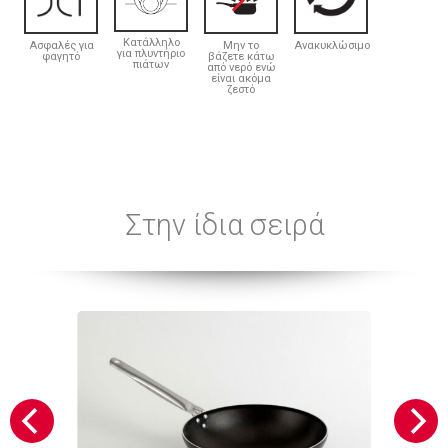
Κατάλληλο
Ασφαλές για
Μην το
Ανακυκλώσιμο
για πλυντήριο
φαγητό
βάζετε κάτω
πιάτων
από νερό ενώ
είναι ακόμα
ζεστό
Στην ίδια σειρά