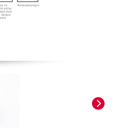
ην το
Ανακυκλώσιμο
τε κάτω
νερό ενώ
ι ακόμα
εστό