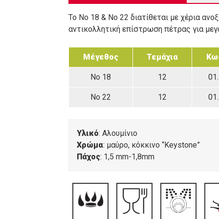
Το Νο 18 & Νο 22 διατίθεται με χέρια ανο
αντικολλητική επίστρωση πέτρας για μεγ
Μέγεθος
Τεμάχια
Κω
Νο 18
12
01
Νο 22
12
01
Υλικό
: Αλουμίνιο
Χρώμα
: μαύρο, κόκκινο “Keystone”
Πάχος
: 1,5 mm-1,8mm