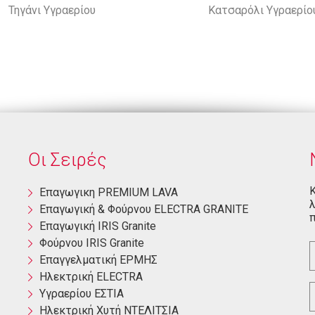
Τηγάνι Υγραερίου
Κατσαρόλι Υγραερίο
Οι Σειρές
Κ
Eπαγωγικη PREMIUM LAVA
λ
Eπαγωγική & Φούρνου ELECTRA GRANITE
π
Επαγωγική ΙRIS Granite
Φούρνου ΙRIS Granite
Επαγγελματική ΕΡΜΗΣ
Ηλεκτρική ΕLECTRA
Yγραερίου ΕΣΤΙΑ
Ηλεκτρική Χυτή ΝΤΕΛΙΤΣΙΑ