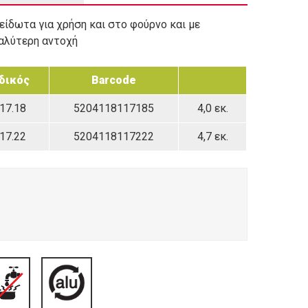
ξείδωτα για χρήση και στο φούρνο και με
αλύτερη αντοχή
δικός
Barcode
.17.18
5204118117185
4,0 εκ.
.17.22
5204118117222
4,7 εκ.