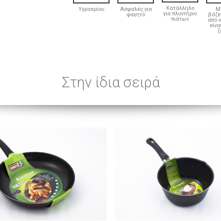
Κατάλληλο
Υγραερίου
Ασφαλές για
Μ
για πλυντήριο
φαγητό
βάζε
πιάτων
από 
είνα
ζ
Στην ίδια σειρά