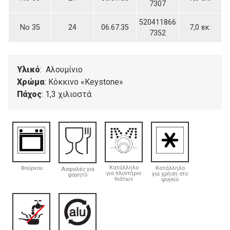
7307
520411866
Νο 35
24
06.67.35
7,0 εκ.
7352
Υλικό
: Αλουμίνιο
Χρώμα
: Κόκκινο «Keystone»
Πάχος
: 1,3 χιλιοστά
Κατάλληλο
Φούρνου
Κατάλληλο
Ασφαλές για
για πλυντήριο
για χρήση στο
φαγητό
πιάτων
ψυγείο