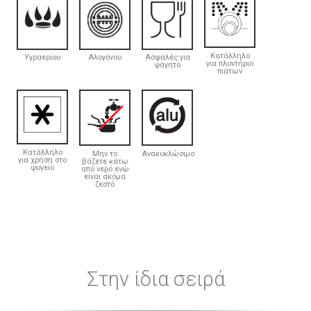
Κατάλληλο
Υγραερίου
Αλογόνου
Ασφαλές για
για πλυντήριο
φαγητό
πιάτων
Κατάλληλο
Μην το
Ανακυκλώσιμο
για χρήση στο
βάζετε κάτω
ψυγείο
από νερό ενώ
είναι ακόμα
ζεστό
Στην ίδια σειρά