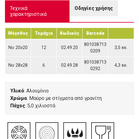
Τεχνικά
Οδηγίες χρήσης
χαρακτηριστικά
Μέγεθος
Τεμάχια
Κωδικός
Barcode
801038713
Νο 20x20
12
02.49.20
3,5 εκ.
0209
801038713
Νο 28x28
6
02.49.28
4,3 εκ.
0292
Υλικό
: Αλουμίνιο
Χρώμα
: Μαύρο με στίγματα από γρανίτη
Πάχος
: 5,0 χιλιοστά