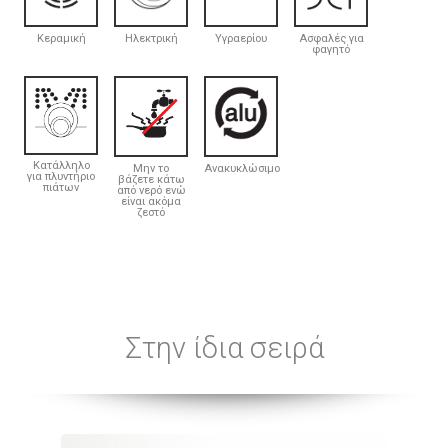
Κεραμική
Ηλεκτρική
Υγραερίου
Ασφαλές για
φαγητό
Κατάλληλο
Μην το
Ανακυκλώσιμο
για πλυντήριο
βάζετε κάτω
πιάτων
από νερό ενώ
είναι ακόμα
ζεστό
Στην ίδια σειρά