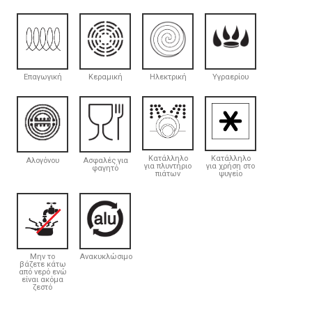
Επαγωγική
Κεραμική
Ηλεκτρική
Υγραερίου
Κατάλληλο
Κατάλληλο
Αλογόνου
Ασφαλές για
για πλυντήριο
για χρήση στο
φαγητό
πιάτων
ψυγείο
Μην το
Ανακυκλώσιμο
βάζετε κάτω
από νερό ενώ
είναι ακόμα
ζεστό