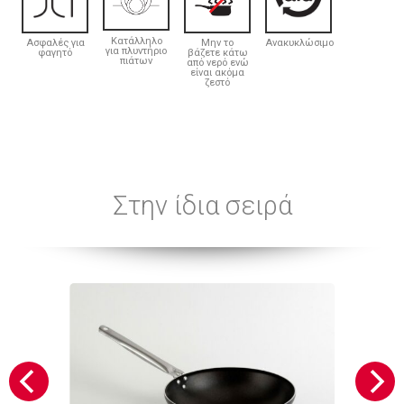
Κατάλληλο
Ασφαλές για
Μην το
Ανακυκλώσιμο
για πλυντήριο
φαγητό
βάζετε κάτω
πιάτων
από νερό ενώ
είναι ακόμα
ζεστό
Στην ίδια σειρά